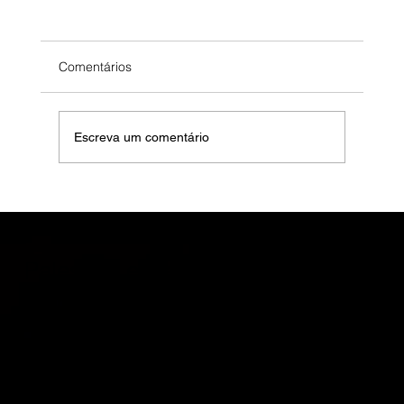
Comentários
Escreva um comentário
AI, Burnout e Fadiga de Mudança: A
Exaustão de 2026 Não é de Trabalho, é
de Adaptação Sem Apoio
Palestras e Treinamentos
Mentalidade de Elite
Motive e engaje sua equipe com leveza,
dinamismo e conteúdo de alto valor —