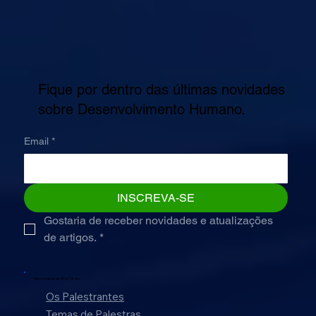
Fique por dentro das últimas novidades
sobre Desenvolvimento Humano.
Email
*
INSCREVA-SE
Gostaria de receber novidades e atualizações 
de artigos.
*
Mentalidade de Elite |
Orfeu
Os Palestrantes
Temas de Palestras