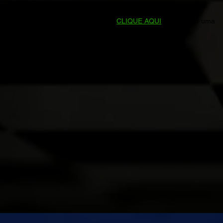
Prefere falar direto conosco?
CLIQUE AQUI
para enviar uma
mensagem no WhatsApp.