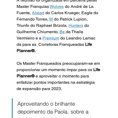
A reunião foi organizada em parceria pelas 
Master Franquias 
Wolves
 do André de La 
Fuente, 
Ahead
 do Carlos Krueger, Eagle do 
Fernando Torres, 
W
 do Patrick Lupion, 
Triunfo do Raphael Brizola, 
Hunters
 do 
Guilherme Chiumento, 
Be 
da Thaíla 
Vermieiro e a 
Premium
 do Leandro Lamac 
da para as  Corretoras Franqueadas 
Life 
Planner®️. 
Os Master Franqueados preocuparam-se em 
proporcionar um momento ímpar para os 
Life 
Planner®️
 e aproveitar o momento para 
enfatizar pontos importantes na estratégia 
de expansão para 2023.
Aproveitando o brilhante 
depoimento da Paola, sobre a 