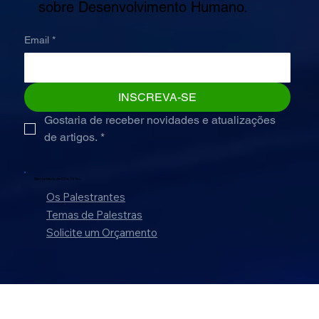
Fique por dentro das últimas novidades
sobre Desenvolvimento Humano.
Email
*
INSCREVA-SE
Gostaria de receber novidades e atualizações 
de artigos.
*
Mentalidade de Elite |
Orfeu
Os Palestrantes
Temas de Palestras
Solicite um Orçamento