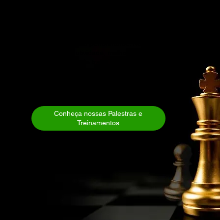
Contrate Palestrante para o Seu Evento - Solicite uma
Proposta
Invista no crescimento da sua equipe com nossas
soluções personalizadas de palestras motivacionais e
treinamentos de alta performance. Nosso foco está em
aumentar a produtividade, melhorar a colaboração e
criar um ambiente de trabalho mais engajado,
inspirador e focado em resultados, de forma leve e
descontraída. Entre em contato e descubra como
podemos ajudar seu time a alcançar novos patamares
de sucesso.
Conheça nossas Palestras e
Treinamentos