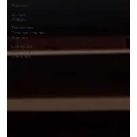
Talentos
Últimas
Notícias
Tendências
Desenvolvimento
Humano
Conteúdos
para RH e
Líderança