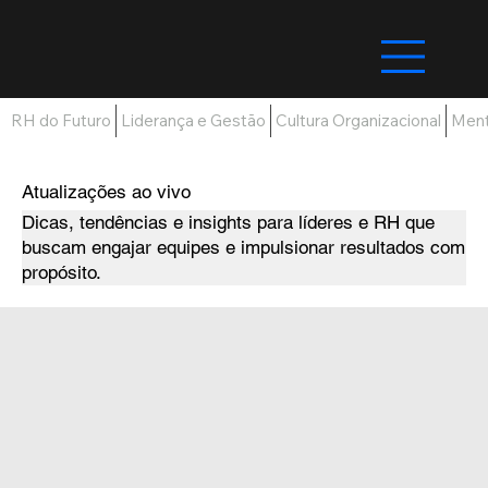
RH do Futuro
Liderança e Gestão
Cultura Organizacional
Ment
Atualizações ao vivo
Dicas, tendências e insights para líderes e RH que
buscam engajar equipes e impulsionar resultados com
propósito.