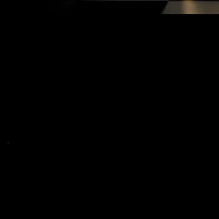
Palestras e Treinamentos
Mentalidade de Elite
Motive e engaje sua equipe com leveza,
dinamismo e conteúdo de alto valor —
tudo com foco em resultados reais.
Veja como funciona: