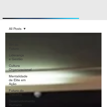
All Posts
All Posts
RH do
Futuro
Liderança
e Gestão
Cultura
Organizacional
Mentalidade
de Elite em
Ação
Futuro do
Trabalho
Desenvolvimento
Humano