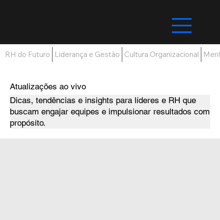
RH do Futuro
Liderança e Gestão
Cultura Organizacional
Ment
Atualizações ao vivo
Dicas, tendências e insights para líderes e RH que
buscam engajar equipes e impulsionar resultados com
propósito.