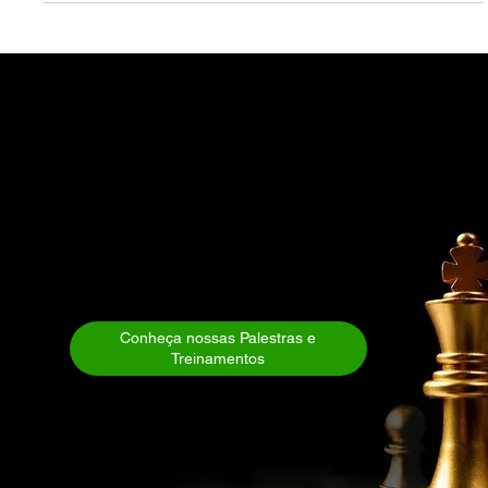
Brasil para coroar a...
Contrate Palestrante para o Seu Evento - Solicite uma
Proposta
Invista no crescimento da sua equipe com nossas
soluções personalizadas de palestras motivacionais e
treinamentos de alta performance. Nosso foco está em
aumentar a produtividade, melhorar a colaboração e
criar um ambiente de trabalho mais engajado,
inspirador e focado em resultados, de forma leve e
descontraída. Entre em contato e descubra como
podemos ajudar seu time a alcançar novos patamares
de sucesso.
Conheça nossas Palestras e
Treinamentos