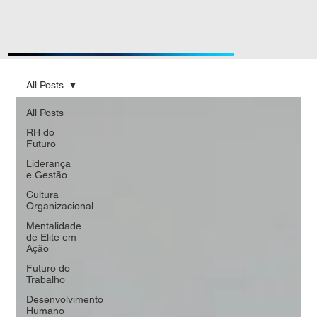
All Posts
All Posts
RH do
Futuro
Liderança
e Gestão
Cultura
Organizacional
Mentalidade
de Elite em
Ação
Futuro do
Trabalho
Desenvolvimento
Humano