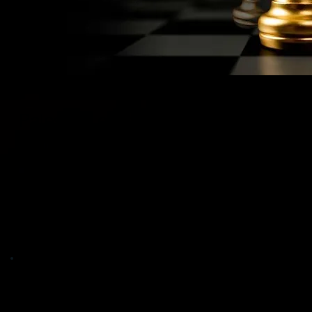
Palestras e Treinamentos
Mentalidade de Elite
Motive e engaje sua equipe com leveza,
dinamismo e conteúdo de alto valor —
tudo com foco em resultados reais.
Veja como funciona: