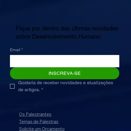
Fique por dentro das últimas novidades
sobre Desenvolvimento Humano.
Email
*
INSCREVA-SE
Gostaria de receber novidades e atualizações 
de artigos.
*
Mentalidade de Elite |
Orfeu
Os Palestrantes
Temas de Palestras
Solicite um Orçamento