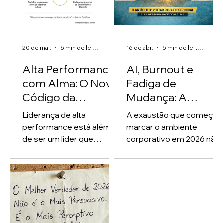
20 de mai.
6 min de leitura
16 de abr.
5 min de leitura
Alta Performance
AI, Burnout e
com Alma: O Novo
Fadiga de
Código da
Mudança: A
Liderança de Alta
Exaustão de 2026
Liderança de alta
A exaustão que começa a
Performance
Não é de Trabalho,
performance está além
marcar o ambiente
é de Adaptação
de ser um líder que
corporativo em 2026 não
entrega resultado. Existe
Sem Apoio
nasce, necessariamente,
um tipo de líder que
do excesso de trabalho.
entrega resultado e
Ela nasce da adaptação
esgota todo mundo ao
constante, acelerada e,
redor, inclusive a si
muitas vezes, solitária.
mesmo. E existe um outro
Ferramentas de
tipo, cada vez mais raro,
inteligência artificial