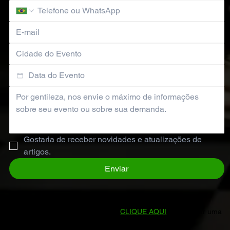
Gostaria de receber novidades e atualizações de 
artigos.
Enviar
Prefere falar direto conosco?
CLIQUE AQUI
para enviar uma
mensagem no WhatsApp.