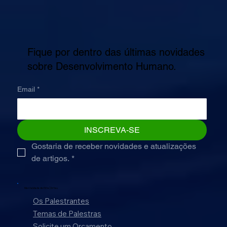
Fique por dentro das últimas novidades
sobre Desenvolvimento Humano.
Email
*
INSCREVA-SE
Gostaria de receber novidades e atualizações 
de artigos.
*
Mentalidade de Elite |
Orfeu
Os Palestrantes
Temas de Palestras
Solicite um Orçamento