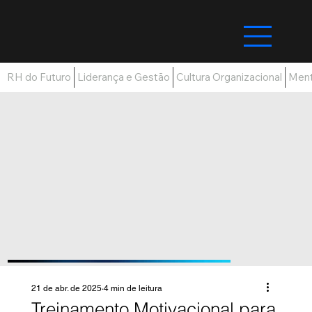
RH do Futuro
Liderança e Gestão
Cultura Organizacional
Ment
21 de abr. de 2025
4 min de leitura
Treinamento Motivacional para