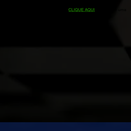
Prefere falar direto conosco?
CLIQUE AQUI
para enviar uma
mensagem no WhatsApp.