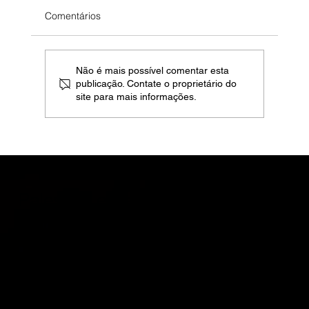
Comentários
Não é mais possível comentar esta
publicação. Contate o proprietário do
site para mais informações.
AI, Burnout e Fadiga de Mudança: A
Exaustão de 2026 Não é de Trabalho, é
de Adaptação Sem Apoio
Palestras e Treinamentos
Mentalidade de Elite
Motive e engaje sua equipe com leveza,
dinamismo e conteúdo de alto valor —
tudo com foco em resultados reais.