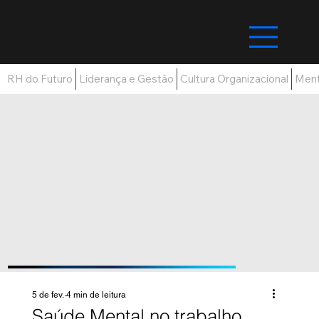
RH do Futuro
Liderança e Gestão
Cultura Organizacional
Ment
5 de fev.
4 min de leitura
Saúde Mental no trabalho